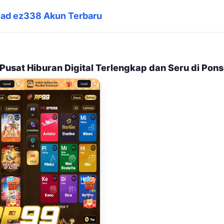
oad ez338 Akun Terbaru
Pusat Hiburan Digital Terlengkap dan Seru di Pon