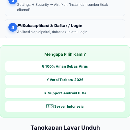
3
Settings → Security → Aktifkan "Install dari sumber tidak
dikenal"
🎮 Buka aplikasi & Daftar / Login
4
Aplikasi siap dipakai, daftar akun atau login
Mengapa Pilih Kami?
🔒 100% Aman Bebas Virus
⚡ Versi Terbaru 2026
📱 Support Android 6.0+
🇮🇩 Server Indonesia
Tangkapan Layar Unduh