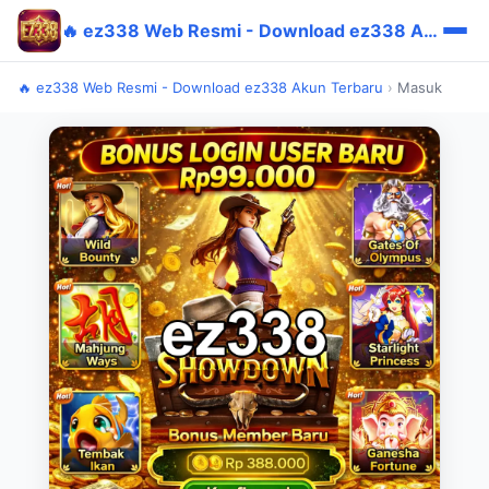
🔥 ez338 Web Resmi - Download ez338 Akun Terbaru
🔥 ez338 Web Resmi - Download ez338 Akun Terbaru
›
Masuk