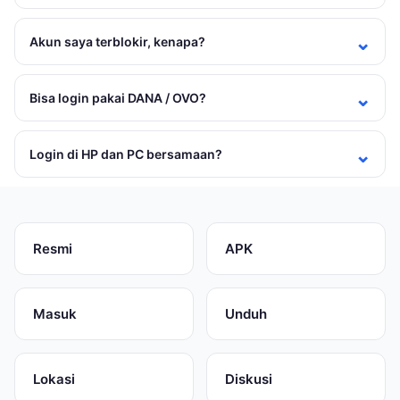
Akun saya terblokir, kenapa?
Bisa login pakai DANA / OVO?
Login di HP dan PC bersamaan?
Resmi
APK
Masuk
Unduh
Lokasi
Diskusi