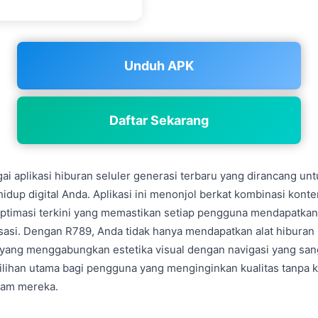
Unduh APK
Daftar Sekarang
ai aplikasi hiburan seluler generasi terbaru yang dirancang u
idup digital Anda. Aplikasi ini menonjol berkat kombinasi kont
 optimasi terkini yang memastikan setiap pengguna mendapatka
sasi. Dengan R789, Anda tidak hanya mendapatkan alat hiburan b
yang menggabungkan estetika visual dengan navigasi yang sang
ilihan utama bagi pengguna yang menginginkan kualitas tanpa 
gam mereka.