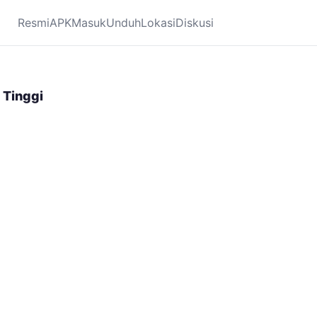
Resmi
APK
Masuk
Unduh
Lokasi
Diskusi
 Tinggi