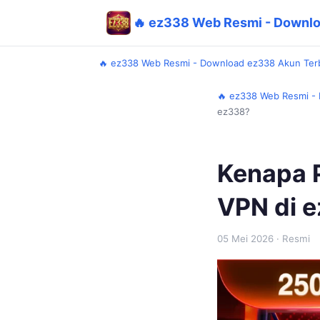
🔥 ez338 Web Resmi - Downl
🔥 ez338 Web Resmi - Download ez338 Akun Ter
🔥 ez338 Web Resmi -
ez338?
Kenapa 
VPN di 
05 Mei 2026
· Resmi