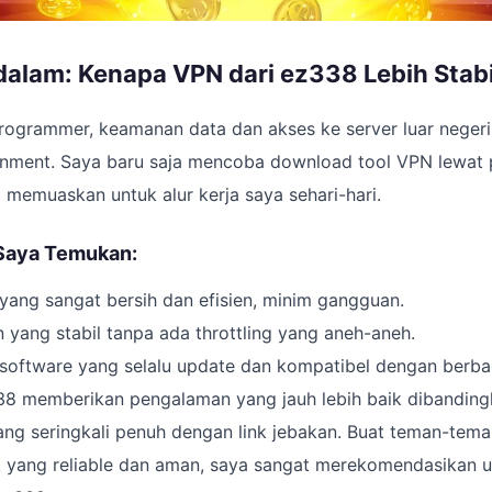
dalam: Kenapa VPN dari ez338 Lebih Stabi
ogrammer, keamanan data dan akses ke server luar negeri 
ronment. Saya baru saja mencoba download tool VPN lewat
 memuaskan untuk alur kerja saya sehari-hari.
 Saya Temukan:
 yang sangat bersih dan efisien, minim gangguan.
yang stabil tanpa ada throttling yang aneh-aneh.
 software yang selalu update dan kompatibel dengan berbag
338 memberikan pengalaman yang jauh lebih baik dibanding
ang seringkali penuh dengan link jebakan. Buat teman-tem
k yang reliable dan aman, saya sangat merekomendasikan