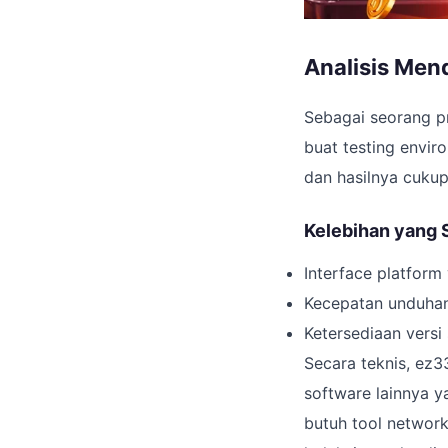
Analisis Men
Sebagai seorang pr
buat testing envi
dan hasilnya cukup
Kelebihan yang
Interface platform
Kecepatan unduhan 
Ketersediaan versi
Secara teknis, ez
software lainnya y
butuh tool networ