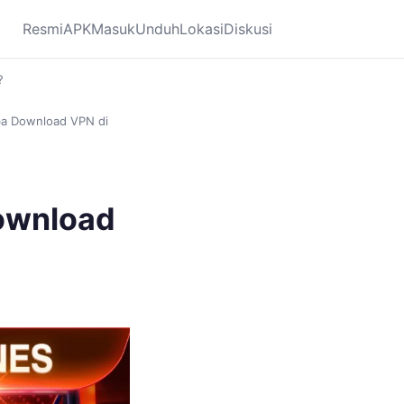
Resmi
APK
Masuk
Unduh
Lokasi
Diskusi
?
a Download VPN di
ownload