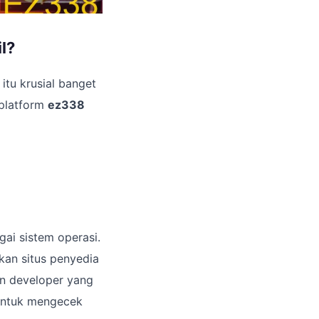
l?
itu krusial banget
 platform
ez338
ai sistem operasi.
kan situs penyedia
an developer yang
 untuk mengecek