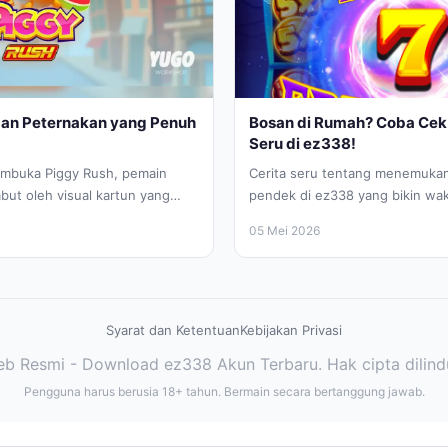
gan Peternakan yang Penuh
Bosan di Rumah? Coba Cek 
Seru di ez338!
embuka Piggy Rush, pemain
Cerita seru tentang menemukan 
but oleh visual kartun yang
pendek di ez338 yang bikin wak
na. Tema peternakan...
tangga jadi lebih kreatif dan...
05 Mei 2026
Syarat dan Ketentuan
Kebijakan Privasi
b Resmi - Download ez338 Akun Terbaru. Hak cipta dilind
Pengguna harus berusia 18+ tahun. Bermain secara bertanggung jawab.