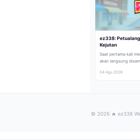
ez338: Petualan
Kejutan
Saat pertama kali m
akan langsung disam
cerah dan penuh war
04 Agu 2026
© 2026 🔥 ez338 We