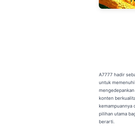
A7777 hadir seba
untuk memenuhi 
mengedepankan i
konten berkualita
kemampuannya da
pilihan utama ba
berarti.