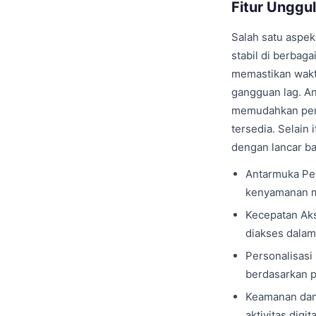
Fitur Unggu
Salah satu aspe
stabil di berbag
memastikan wakt
gangguan lag. A
memudahkan peng
tersedia. Selain
dengan lancar ba
Antarmuka Pen
kenyamanan ma
Kecepatan Aks
diakses dalam
Personalisasi
berdasarkan p
Keamanan dan 
aktivitas digi