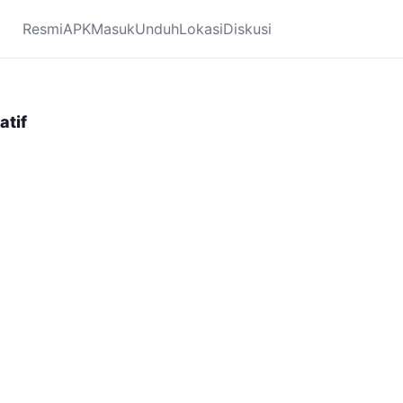
Resmi
APK
Masuk
Unduh
Lokasi
Diskusi
atif