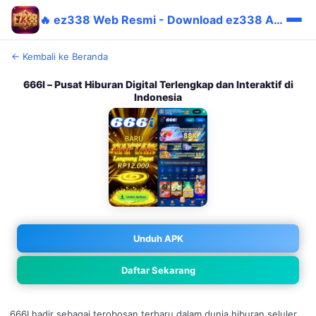
🔥 ez338 Web Resmi - Download ez338 Akun Terbaru
← Kembali ke Beranda
666I – Pusat Hiburan Digital Terlengkap dan Interaktif di
Indonesia
Unduh APK
Daftar Sekarang
666I hadir sebagai terobosan terbaru dalam dunia hiburan seluler