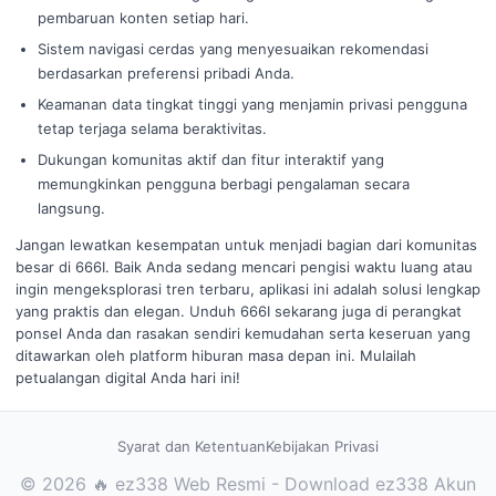
pembaruan konten setiap hari.
Sistem navigasi cerdas yang menyesuaikan rekomendasi
berdasarkan preferensi pribadi Anda.
Keamanan data tingkat tinggi yang menjamin privasi pengguna
tetap terjaga selama beraktivitas.
Dukungan komunitas aktif dan fitur interaktif yang
memungkinkan pengguna berbagi pengalaman secara
langsung.
Jangan lewatkan kesempatan untuk menjadi bagian dari komunitas
besar di 666I. Baik Anda sedang mencari pengisi waktu luang atau
ingin mengeksplorasi tren terbaru, aplikasi ini adalah solusi lengkap
yang praktis dan elegan. Unduh 666I sekarang juga di perangkat
ponsel Anda dan rasakan sendiri kemudahan serta keseruan yang
ditawarkan oleh platform hiburan masa depan ini. Mulailah
petualangan digital Anda hari ini!
Syarat dan Ketentuan
Kebijakan Privasi
© 2026 🔥 ez338 Web Resmi - Download ez338 Akun